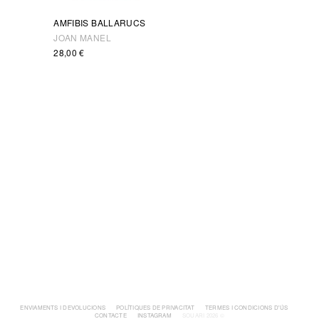
AMFIBIS BALLARUCS
JOAN MANEL
28,00
€
ENVIAMENTS I DEVOLUCIONS
POLÍTIQUES DE PRIVACITAT
TERMES I CONDICIONS D'ÚS
CONTACTE
INSTAGRAM
SOUARI 2026 ©