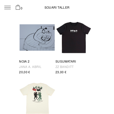
SOUARI TALLER
0
NOIA 2
SUSUWATARI
JANA A. ABRIL
ZZ BANDITT
20,00
€
23,00
€