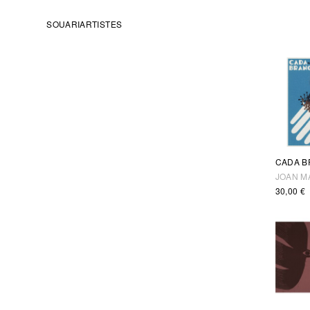
SOUARI
ARTISTES
CADA B
JOAN M
30,00
€