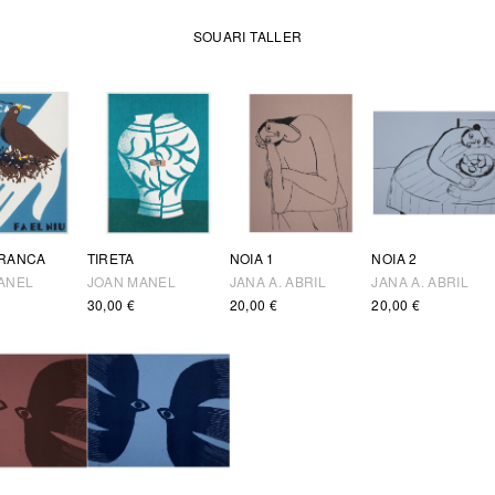
SOUARI TALLER
RANCA
TIRETA
NOIA 1
NOIA 2
ANEL
JOAN MANEL
JANA A. ABRIL
JANA A. ABRIL
30,00
€
20,00
€
20,00
€